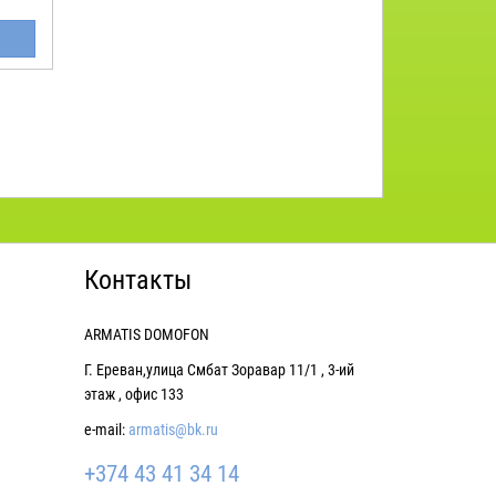
Контакты
ARMATIS DOMOFON
Г. Ереван,улица Смбат Зоравар 11/1 , 3-ий
этаж , офис 133
e-mail:
armatis@bk.ru
+374 43 41 34 14