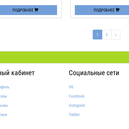
ПОДРОБНЕЕ
ПОДРОБНЕЕ
1
2
»
ный кабинет
Социальные сети
офиль
VK
казы
Facebook
зывы
Instagram
енки
Twitter