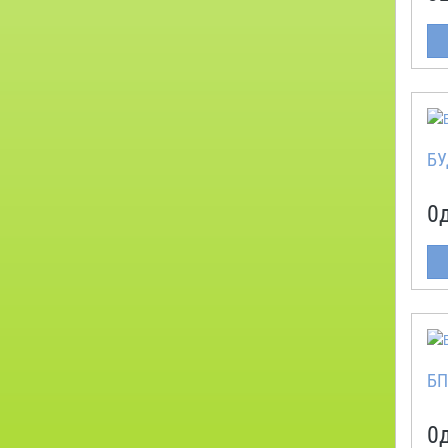
БУ
0
БП
0