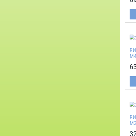
ВИ
M4
6
ВИ
M3
3