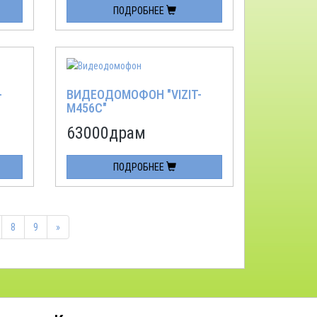
ПОДРОБНЕЕ
-
ВИДЕОДОМОФОН "VIZIT-
M456С"
63000
драм
ПОДРОБНЕЕ
8
9
»