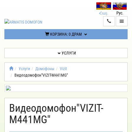
Հայ.
Рус.
ГЛАВНАЯ
УСЛУГИ
КОРЗИНА:
0 ДРАМ
УСЛУГИ
ЛИЧНЫЙ
КАБИНЕТ
Услуги
Домофоны
Vizit
Видеодомофон"VIZIT-M441MG"
КОНТАКТЫ
ПОЛИТИКА
КОНФИДЕНЦИАЛЬНОСТИ
Видеодомофон"VIZIT-
M441MG"